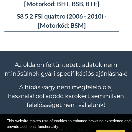
[Motorkód: BHT, BSB, BTE]
S8 5.2 FSI quattro (2006 - 2010) -
[Motorkód: BSM]
Az oldalon feltüntetett adatok nem
minősülnek gyári specifikációs ajánlásnak!
A hibás vagy nem megfelelő olaj
használatból adódó károkért semmilyen
felelősséget nem vállalunk!
This website makes use of cookies to enhance browsing experience and
provide additional functionality.
© 2026 MilyenOlajat.hu v2 - Minden jog fenntartva!