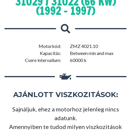
31029 / 31022 (66 KW)
(1992 - 1997)
Motorkód:
ZMZ 4021.10
Kapacitás:
Between min and max
Csere intervallum:
60000 k
AJÁNLOTT VISZKOZITÁSOK:
Sajnáljuk, ehez a motorhoz jelenleg nincs
adatunk.
Amennyiben te tudod milyen viszkozitások