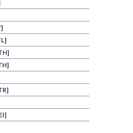
]
]
TL]
DTH]
DTH]
]
TR]
EI]