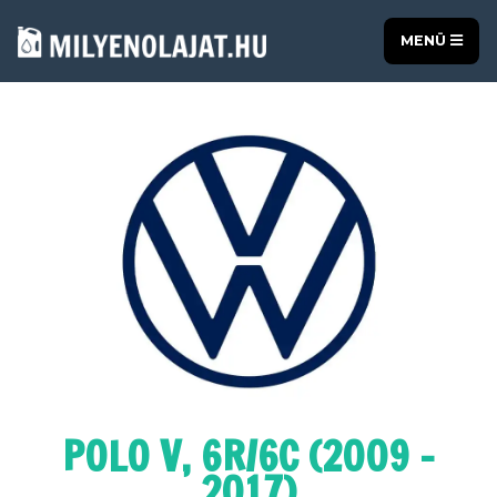
MENÜ
POLO V, 6R/6C (2009 -
2017)