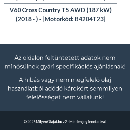
V60 Cross Country T5 AWD (187 kW)
(2018 - ) - [Motorkód: B4204T23]
Az oldalon feltüntetett adatok nem
minősülnek gyári specifikációs ajánlásnak!
A hibás vagy nem megfelelő olaj
használatból adódó károkért semmilyen
felelősséget nem vállalunk!
© 2026 MilyenOlajat.hu v2 - Minden jog fenntartva!