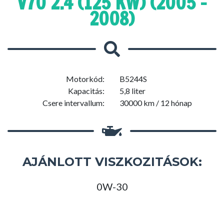
V70 2.4 (125 KW) (2005 -
2008)
Motorkód:
B5244S
Kapacitás:
5,8 liter
Csere intervallum:
30000 km / 12 hónap
AJÁNLOTT VISZKOZITÁSOK:
0W-30