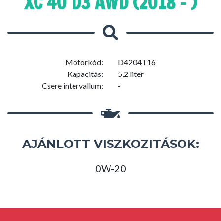
XC 40 D3 AWD (2018 - )
Motorkód:
D4204T16
Kapacitás:
5,2 liter
Csere intervallum:
-
AJÁNLOTT VISZKOZITÁSOK:
0W-20