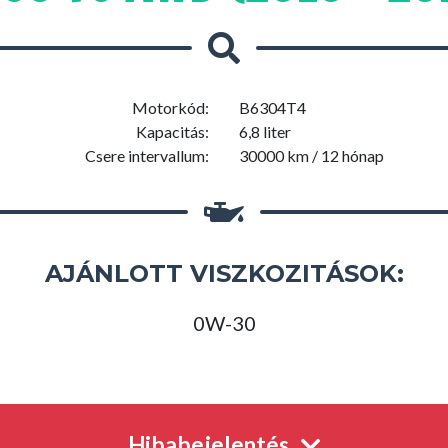
Motorkód:
B6304T4
Kapacitás:
6,8 liter
Csere intervallum:
30000 km / 12 hónap
AJÁNLOTT VISZKOZITÁSOK:
0W-30
Hibabejelentés