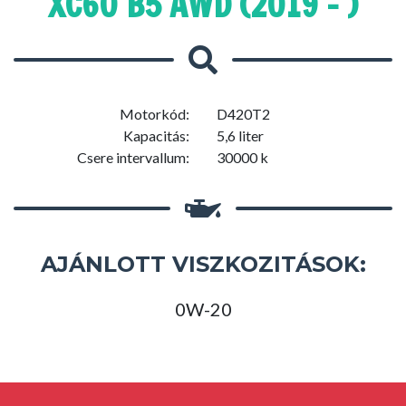
XC60 B5 AWD (2019 - )
Motorkód:
D420T2
Kapacitás:
5,6 liter
Csere intervallum:
30000 k
AJÁNLOTT VISZKOZITÁSOK:
0W-20