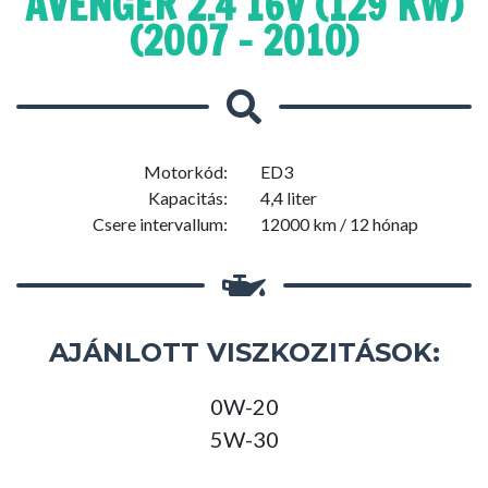
AVENGER 2.4 16V (129 KW)
(2007 - 2010)
Motorkód:
ED3
Kapacitás:
4,4 liter
Csere intervallum:
12000 km / 12 hónap
AJÁNLOTT VISZKOZITÁSOK:
0W-20
5W-30