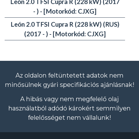
León 2.0 TFSI Cupra R (228 kW) (2017
- ) - [Motorkód: CJXG]
León 2.0 TFSI Cupra R (228 kW) (RUS)
(2017 - ) - [Motorkód: CJXG]
Az oldalon feltüntetett adatok nem
minősülnek gyári specifikációs ajánlásnak!
A hibás vagy nem megfelelő olaj
használatból adódó károkért semmilyen
felelősséget nem vállalunk!