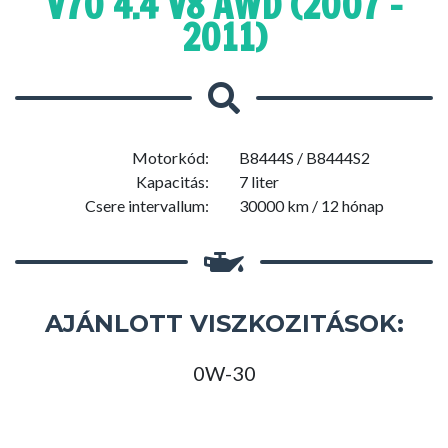
V70 4.4 V8 AWD (2007 -
2011)
Motorkód:
B8444S / B8444S2
Kapacitás:
7 liter
Csere intervallum:
30000 km / 12 hónap
AJÁNLOTT VISZKOZITÁSOK:
0W-30